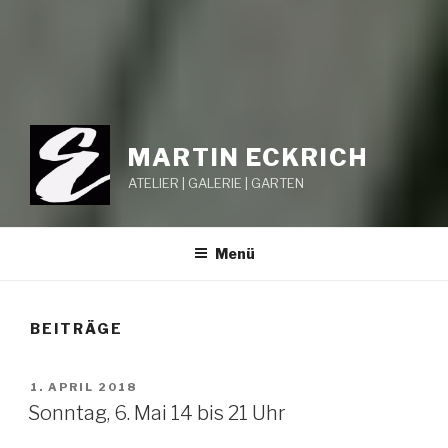
MARTIN ECKRICH
ATELIER | GALERIE | GARTEN
Menü
BEITRÄGE
VERÖFFENTLICHT
1. APRIL 2018
AM
Sonntag, 6. Mai 14 bis 21 Uhr