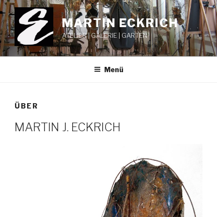
Zum
Inhalt
MARTIN ECKRICH
springen
ATELIER | GALERIE | GARTEN
Menü
ÜBER
MARTIN J. ECKRICH