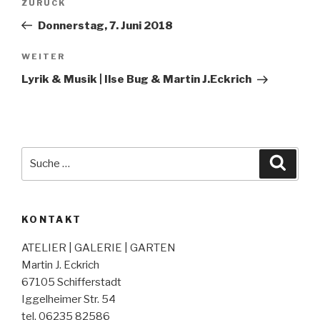
Vorheriger
ZURÜCK
Beitrag
Donnerstag, 7. Juni 2018
Nächster
WEITER
Beitrag
Lyrik & Musik | Ilse Bug & Martin J.Eckrich
Suche
Suche
nach:
KONTAKT
ATELIER | GALERIE | GARTEN
Martin J. Eckrich
67105 Schifferstadt
Iggelheimer Str. 54
tel. 06235 82586