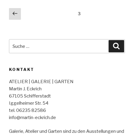
Seitennummerierung
Vorherige
Seite
3
Seite
der
Beiträge
Suche
Suche
nach:
KONTAKT
ATELIER | GALERIE | GARTEN
Martin J. Eckrich
67105 Schifferstadt
Iggelheimer Str. 54
tel. 06235 82586
info@martin-eckrich.de
Galerie, Atelier und Garten sind zu den Ausstellungen und