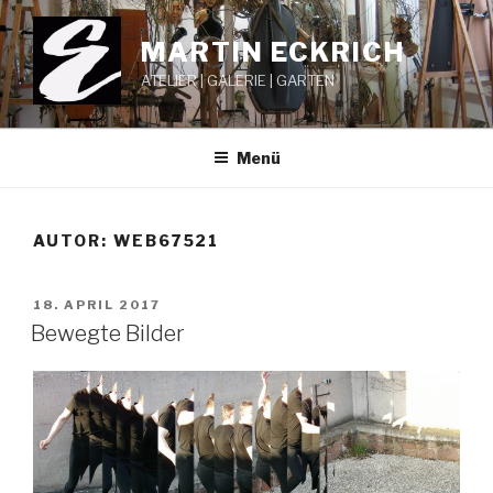
Zum
Inhalt
MARTIN ECKRICH
springen
ATELIER | GALERIE | GARTEN
Menü
AUTOR:
WEB67521
VERÖFFENTLICHT
18. APRIL 2017
AM
Bewegte Bilder